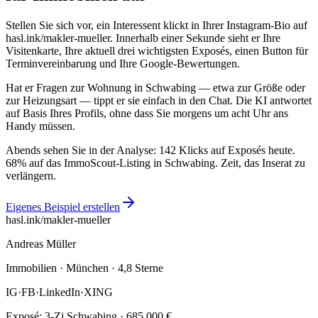
Stellen Sie sich vor, ein Interessent klickt in Ihrer Instagram-Bio auf
hasl.ink/makler-mueller
. Innerhalb einer Sekunde sieht er Ihre
Visitenkarte, Ihre aktuell drei wichtigsten Exposés, einen Button für
Terminvereinbarung und Ihre Google-Bewertungen.
Hat er Fragen zur Wohnung in Schwabing — etwa zur Größe oder
zur Heizungsart — tippt er sie einfach in den Chat. Die KI antwortet
auf Basis Ihres Profils, ohne dass Sie morgens um acht Uhr ans
Handy müssen.
Abends sehen Sie in der Analyse: 142 Klicks auf Exposés heute.
68% auf das ImmoScout-Listing in Schwabing. Zeit, das Inserat zu
verlängern.
Eigenes Beispiel erstellen
hasl.ink/makler-mueller
Andreas Müller
Immobilien · München · 4,8 Sterne
IG
·
FB
·
LinkedIn
·
XING
Exposé: 3-Zi Schwabing · 685.000 €