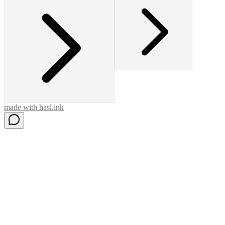
made with
hasl.ink